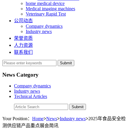
home medical device
Medical imaging machines
Veterinary Rapid Test
公司动态
Company dynamics
Industry news
荣誉资质
人力资源
联系我们
Submit
News Category
Company dynamics
Industry news
Technical Articles
Your Position：
Home
>
News
>
Industry news
>
2025年食品安全检
测供应链产品重点展会简讯